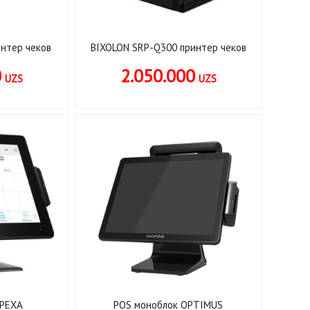
интер чеков
BIXOLON SRP-Q300 принтер чеков
0
2.050.000
UZS
UZS
APEXA
POS моноблок OPTIMUS