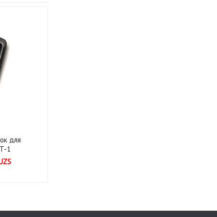
ок для
T-1
UZS